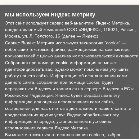
Мы используем Яндекс Метрику
Этот сайт использует сервис веб-аналитики Яндекс Метрика,
предоставляемый компанией ООО «ЯНДЕКС», 119021, Россия,
Москва, ул. Л. Толстого, 16 (далее — Яндекс).
Сервис Яндекс Метрика использует технологию “cookie” —
небольшие текстовые файлы, размещаемые на компьютере
пользователей с целью анализа их пользовательской активности
Собранная при помощи cookie информация не может
идентифицировать вас, однако может помочь нам улучшить
работу нашего сайта. Информация об использовании вами
данного сайта, собранная при помощи cookie, будет
передаваться Яндексу и храниться на сервере Яндекса в ЕС и
Российской Федерации. Яндекс будет обрабатывать эту
Продолжая использовать наш сайт, вы даете согласие на
информацию для оценки использования вами сайта,
обработку файлов cookie, пользовательских данных
составления для нас отчетов о деятельности нашего сайта, и
(сведения о местоположении; тип и версия ОС; тип и версия
предоставления других услуг. Яндекс обрабатывает эту
Браузера; тип устройства и разрешение его экрана;
информацию в порядке, установленном в условиях
источник откуда пришел на сайт пользователь; с какого
использования сервиса Яндекс Метрика.
сайта или по какой рекламе; язык ОС и Браузера; какие
страницы открывает и на какие кнопки нажимает
Вы можете отказаться от использования cookies, выбрав