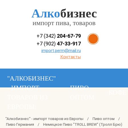
Алко
бизнес
импорт пива, товаров
+7 (342)
204-67-79
+7 (902)
47-33-917
import.perm@mail.ru
Контакты
"АЛКОБИЗНЕС"
- ИМПОРТ
ПИВО
КОФЕ
ТОВАРОВ ИЗ
ОПТОМ
ЕВРОПЫ:
"Алкобизнес" - импорт товаров из Европы
/
Пиво оптом
/
Пиво Германия
/
Немецкое Пиво "TROLL BREW" (Тролл Брю)